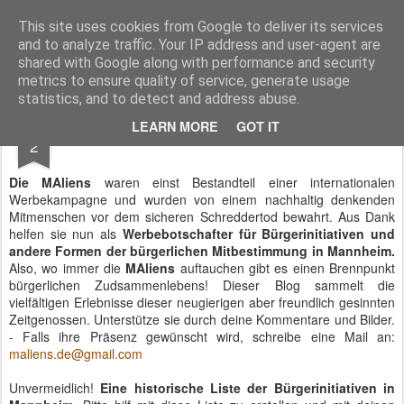
.(ツ). Hilfeee !!! ..,.(ツ) _... MAliens in Mannheim !!!
This site uses cookies from Google to deliver its services
and to analyze traffic. Your IP address and user-agent are
Pages
shared with Google along with performance and security
metrics to ensure quality of service, generate usage
statistics, and to detect and address abuse.
DEC
LEARN MORE
GOT IT
Gute Absichten!
2
Die MAliens
waren einst Bestandteil einer internationalen
Werbekampagne und wurden von einem nachhaltig denkenden
Mitmenschen vor dem sicheren Schreddertod bewahrt. Aus Dank
helfen sie nun als
Werbebotschafter für Bürgerinitiativen und
andere Formen der bürgerlichen Mitbestimmung in Mannheim.
Also, wo immer die
MAliens
auftauchen gibt es einen Brennpunkt
bürgerlichen Zudsammenlebens! Dieser Blog sammelt die
vielfältigen Erlebnisse dieser neugierigen aber freundlich gesinnten
Zeitgenossen. Unterstütze sie durch deine Kommentare und Bilder.
- Falls ihre Präsenz gewünscht wird, schreibe eine Mail an:
maliens.de@gmail.com
Unvermeidlich!
Eine historische Liste der Bürgerinitiativen in